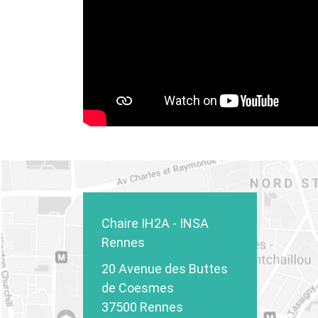
Chaire IH2A - INSA
Rennes
20 Avenue des Buttes
de Coesmes
37500 Rennes