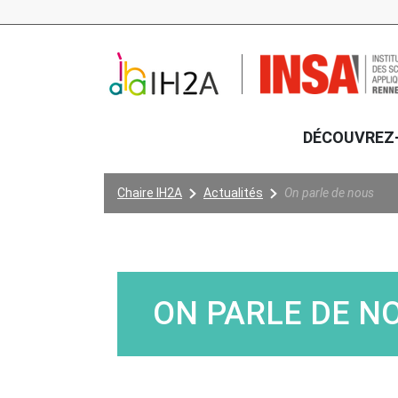
Aller au contenu principal
DÉCOUVREZ
Vous êtes ici:
Chaire IH2A
Actualités
On parle de nous
ON PARLE DE N